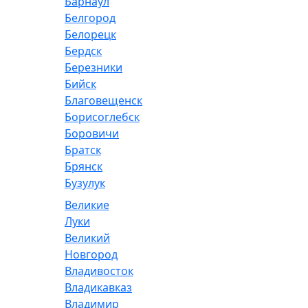
Барнаул
Белгород
Белорецк
Бердск
Березники
Бийск
Благовещенск
Борисоглебск
Боровичи
Братск
Брянск
Бузулук
Великие
Луки
Великий
Новгород
Владивосток
Владикавказ
Владимир