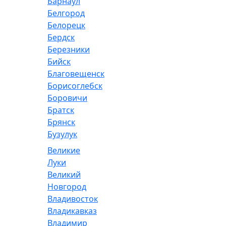
Барнаул
Белгород
Белорецк
Бердск
Березники
Бийск
Благовещенск
Борисоглебск
Боровичи
Братск
Брянск
Бузулук
Великие
Луки
Великий
Новгород
Владивосток
Владикавказ
Владимир