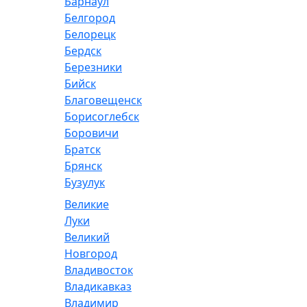
Барнаул
Белгород
Белорецк
Бердск
Березники
Бийск
Благовещенск
Борисоглебск
Боровичи
Братск
Брянск
Бузулук
Великие
Луки
Великий
Новгород
Владивосток
Владикавказ
Владимир