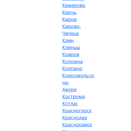
Кемерово
Керчь
Киров
Кирово-
Чепецк
Клин
Клинцы
Ковров
Коломна
Колпино
Комсомольск-
на-
Амуре
Кострома
Котлас
Красногорск
Краснодар
Краснокамск