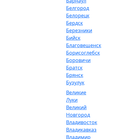
Барнаул
Белгород
Белорецк
Бердск
Березники
Бийск
Благовещенск
Борисоглебск
Боровичи
Братск
Брянск
Бузулук
Великие
Луки
Великий
Новгород
Владивосток
Владикавказ
Владимир