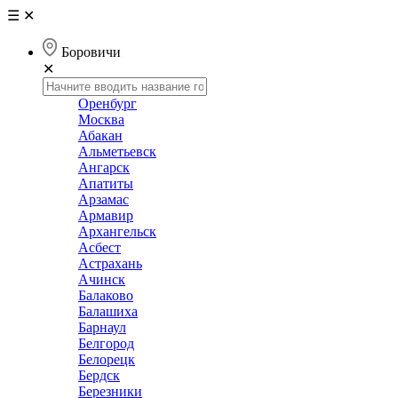
☰
✕
Боровичи
✕
Оренбург
Москва
Абакан
Альметьевск
Ангарск
Апатиты
Арзамас
Армавир
Архангельск
Асбест
Астрахань
Ачинск
Балаково
Балашиха
Барнаул
Белгород
Белорецк
Бердск
Березники