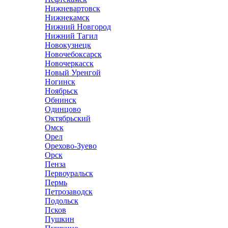
Нижневартовск
Нижнекамск
Нижний Новгород
Нижний Тагил
Новокузнецк
Новочебоксарск
Новочеркасск
Новый Уренгой
Ногинск
Ноябрьск
Обнинск
Одинцово
Октябрьский
Омск
Орел
Орехово-Зуево
Орск
Пенза
Первоуральск
Пермь
Петрозаводск
Подольск
Псков
Пушкин