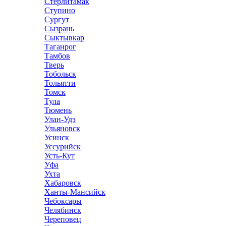
Стерлитамак
Ступино
Сургут
Сызрань
Сыктывкар
Таганрог
Тамбов
Тверь
Тобольск
Тольятти
Томск
Тула
Тюмень
Улан-Удэ
Ульяновск
Усинск
Уссурийск
Усть-Кут
Уфа
Ухта
Хабаровск
Ханты-Мансийск
Чебоксары
Челябинск
Череповец